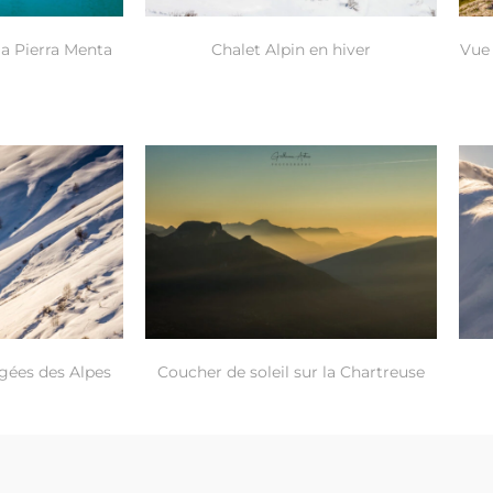
la Pierra Menta
Chalet Alpin en hiver
Vue 
igées des Alpes
Coucher de soleil sur la Chartreuse