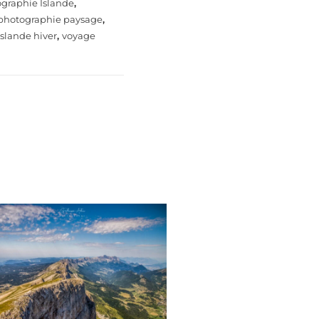
graphie Islande
,
photographie paysage
,
 Islande hiver
,
voyage