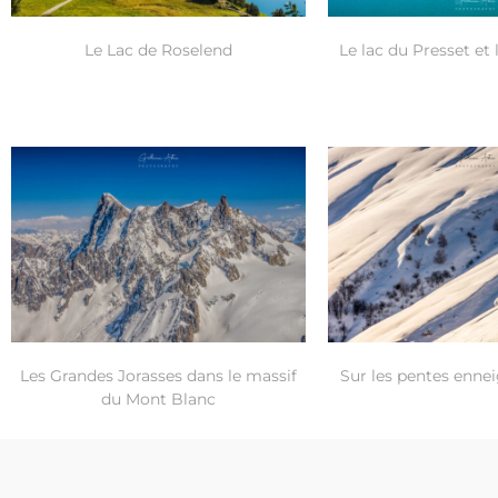
Le Lac de Roselend
Le lac du Presset et 
Les Grandes Jorasses dans le massif
Sur les pentes enne
du Mont Blanc