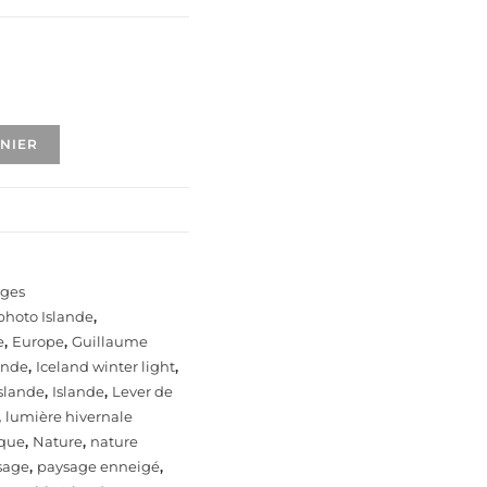
ANIER
ages
 photo Islande
,
e
,
Europe
,
Guillaume
lande
,
Iceland winter light
,
slande
,
Islande
,
Lever de
,
lumière hivernale
ique
,
Nature
,
nature
sage
,
paysage enneigé
,