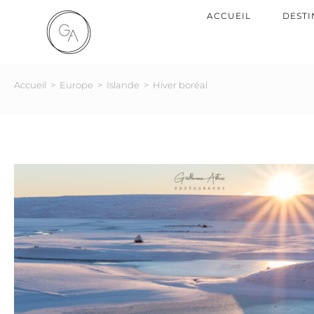
ACCUEIL
DESTI
Accueil
>
Europe
>
Islande
>
Hiver boréal