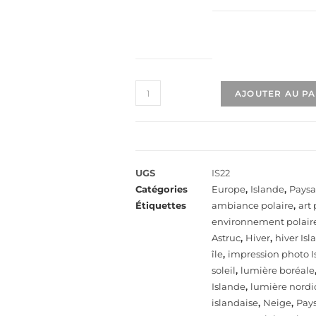
AJOUTER AU P
UGS
IS22
Catégories
Europe
,
Islande
,
Pays
Étiquettes
ambiance polaire
,
art
environnement polair
Astruc
,
Hiver
,
hiver Is
île
,
impression photo I
soleil
,
lumière boréale
Islande
,
lumière nord
islandaise
,
Neige
,
Pay