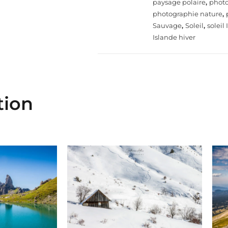
paysage polaire
,
photo
photographie nature
,
Sauvage
,
Soleil
,
soleil
Islande hiver
tion