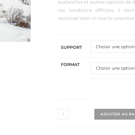
avalanches et autres caprices de 
ces conditions difficiles, il ti
reconnait bien ici tout le caractèr
SUPPORT
FORMAT
AJOUTER AU P