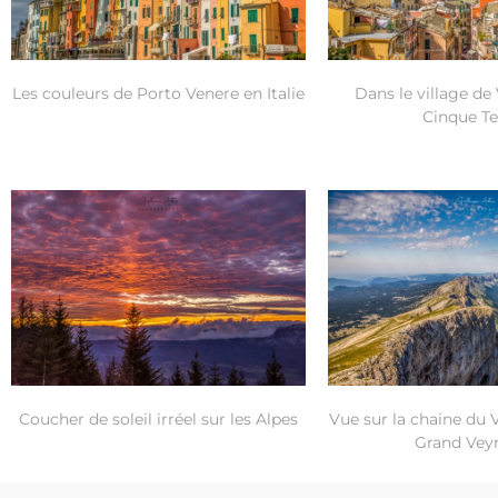
Les couleurs de Porto Venere en Italie
Dans le village de
Cinque Te
Coucher de soleil irréel sur les Alpes
Vue sur la chaine du 
Grand Ve