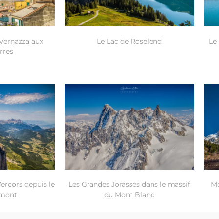
 Vernazza aux
Le Lac de Roselend
Le 
rres
Vercors depuis le
Les Grandes Jorasses dans le massif
Ma
ymont
du Mont Blanc