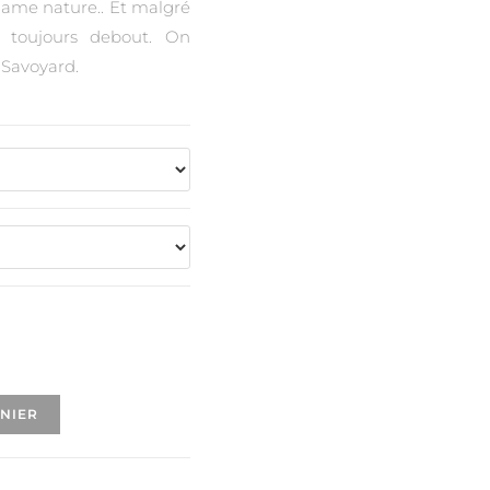
dame nature.. Et malgré
ent toujours debout. On
e Savoyard.
ANIER