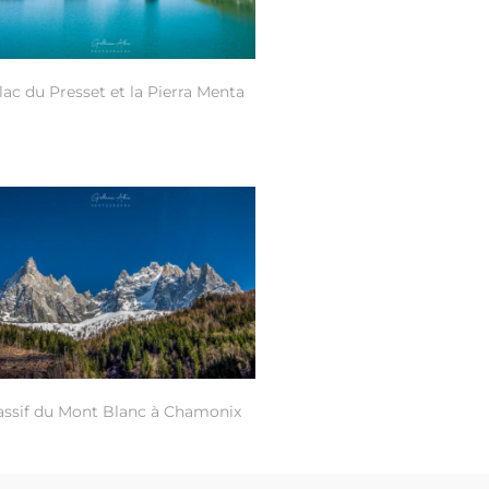
lac du Presset et la Pierra Menta
ssif du Mont Blanc à Chamonix