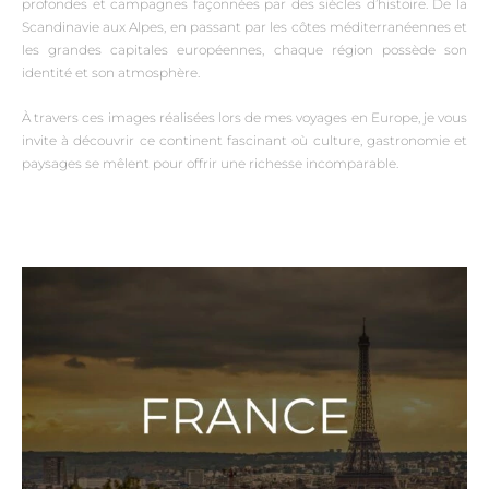
profondes et campagnes façonnées par des siècles d’histoire. De la
Scandinavie aux Alpes, en passant par les côtes méditerranéennes et
les grandes capitales européennes, chaque région possède son
identité et son atmosphère.
À travers ces images réalisées lors de mes voyages en Europe, je vous
invite à découvrir ce continent fascinant où culture, gastronomie et
paysages se mêlent pour offrir une richesse incomparable.