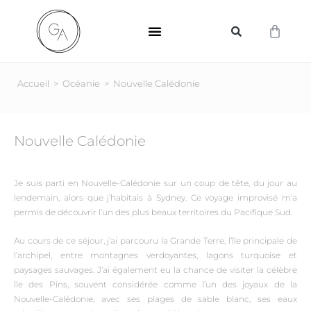
SUPPORTS D’IMPRESSION
Accueil
>
Océanie
>
Nouvelle Calédonie
Nouvelle Calédonie
Je suis parti en Nouvelle-Calédonie sur un coup de tête, du jour au
lendemain, alors que j’habitais à Sydney. Ce voyage improvisé m’a
permis de découvrir l’un des plus beaux territoires du Pacifique Sud.
Au cours de ce séjour, j’ai parcouru la Grande Terre, l’île principale de
l’archipel, entre montagnes verdoyantes, lagons turquoise et
paysages sauvages. J’ai également eu la chance de visiter la célèbre
île des Pins, souvent considérée comme l’un des joyaux de la
Nouvelle-Calédonie, avec ses plages de sable blanc, ses eaux