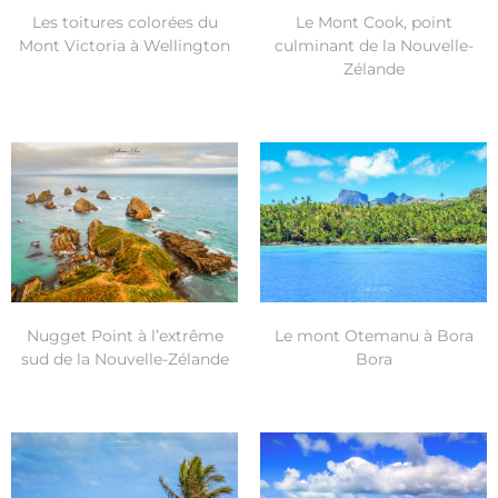
Les toitures colorées du
Le Mont Cook, point
Mont Victoria à Wellington
culminant de la Nouvelle-
Zélande
Nugget Point à l’extrême
Le mont Otemanu à Bora
sud de la Nouvelle-Zélande
Bora