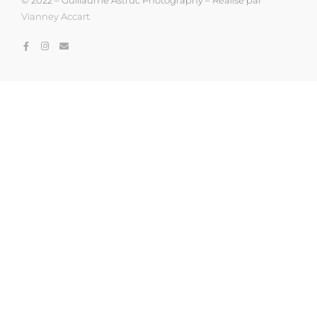
© 2022 – Guillaume Astruc Photography – Réalisé par
Vianney Accart