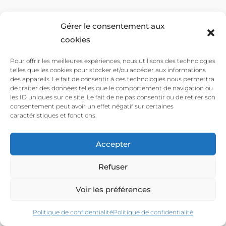
Conditions Générales de Vente
Gérer le consentement aux
Contact
cookies
Pour offrir les meilleures expériences, nous utilisons des technologies
telles que les cookies pour stocker et/ou accéder aux informations
des appareils. Le fait de consentir à ces technologies nous permettra
© 2022 – Guillaume Astruc Photography – Réalisé par
de traiter des données telles que le comportement de navigation ou
Vianney Accart
les ID uniques sur ce site. Le fait de ne pas consentir ou de retirer son
consentement peut avoir un effet négatif sur certaines
caractéristiques et fonctions.
Accepter
Refuser
Voir les préférences
Politique de confidentialité
Politique de confidentialité