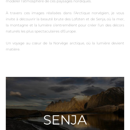
modeler l’atmosphère de ces paysages nordiques.
À travers ces images réalisées dans l’Arctique norvégien, je vous
invite à découvrir la beauté brute des Lofoten et de Senja, où la mer,
la montagne et la lumière s’entremêlent pour créer l’un des décors
naturels les plus spectaculaires d’Europe.
Un voyage au cœur de la Norvège arctique, où la lumière devient
matière.