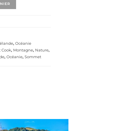
ANIER
Zélande
,
Océanie
 Cook
,
Montagne
,
Nature
,
nde
,
Océanie
,
Sommet