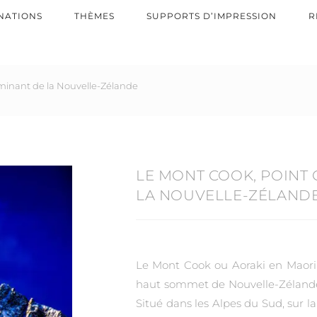
NATIONS
THÈMES
SUPPORTS D’IMPRESSION
R
minant de la Nouvelle-Zélande
LE MONT COOK, POINT
LA NOUVELLE-ZÉLAND
Le Mont Cook ou Aoraki en Maori 
haut sommet de Nouvelle-Zélande
Situé dans les Alpes du Sud, sur la