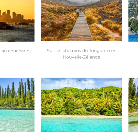
Sur les chemins du Tongariro en
y au coucher du
Nouvelle-Zélande