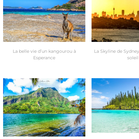
La belle vie d’un kangourou à
La Skyline de Sydne
Esperance
soleil