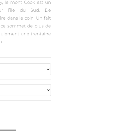
y, le mont Cook est un
sur l’île du Sud. De
e dans le coin. Un fait
e ce sommet de plus de
seulement une trentaine
n.