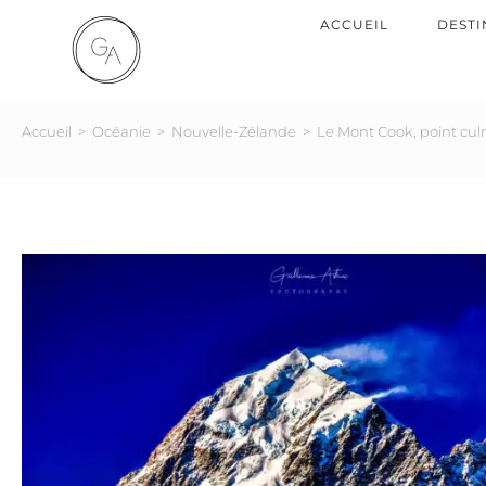
ACCUEIL
DESTI
Accueil
>
Océanie
>
Nouvelle-Zélande
>
Le Mont Cook, point cul