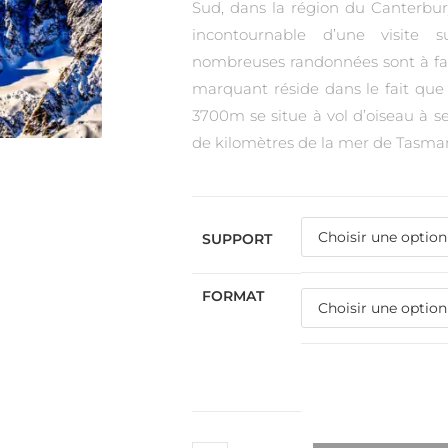
Sud, dans la région du Canterbur
incontournable d’une visite 
nombreuses randonnées sont à fair
marquant réside dans le fait qu
3700m se situe à vol d’oiseau à 
de kilomètres de la mer de Tasma
SUPPORT
FORMAT