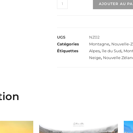
AJOUTER AU P
UGS
NZ02
Catégories
Montagne
,
Nouvelle-
Étiquettes
Alpes
,
île du Sud
,
Mont
Neige
,
Nouvelle Zéla
tion