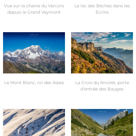
Vue sur la chaine du Vercors
Le lac des Bèches dans les
depuis le Grand Veymont
Ecrins
Le Mont Blanc, roi des Alpes
La Croix du Nivolet, porte
d’entrée des Bauges