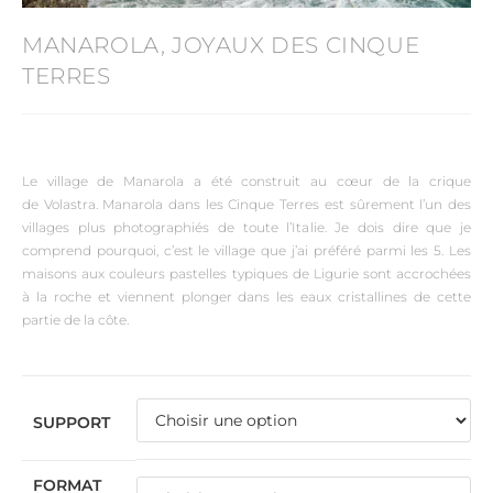
MANAROLA, JOYAUX DES CINQUE
TERRES
Le village de Manarola a été construit au cœur de la crique
de Volastra. Manarola dans les Cinque Terres est sûrement l’un des
villages plus photographiés de toute l’Italie. Je dois dire que je
comprend pourquoi, c’est le village que j’ai préféré parmi les 5. Les
maisons aux couleurs pastelles typiques de Ligurie sont accrochées
à la roche et viennent plonger dans les eaux cristallines de cette
partie de la côte.
SUPPORT
FORMAT