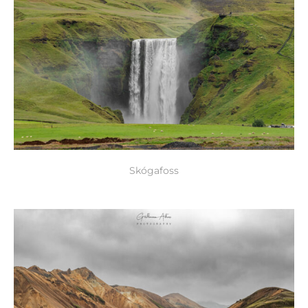
Skógafoss