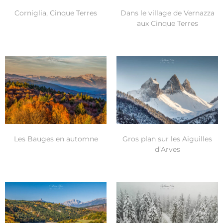
Corniglia, Cinque Terres
Dans le village de Vernazza
aux Cinque Terres
Les Bauges en automne
Gros plan sur les Aiguilles
d’Arves