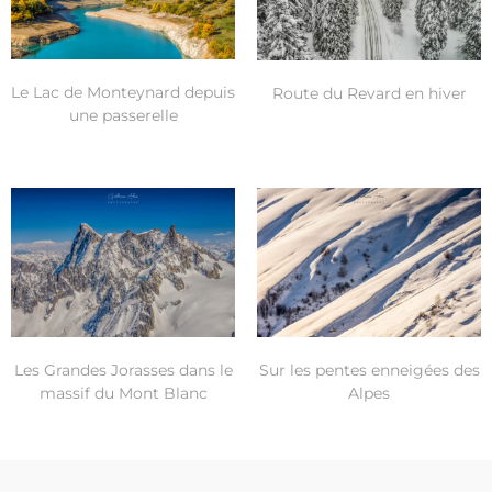
Le Lac de Monteynard depuis
Route du Revard en hiver
une passerelle
Les Grandes Jorasses dans le
Sur les pentes enneigées des
massif du Mont Blanc
Alpes