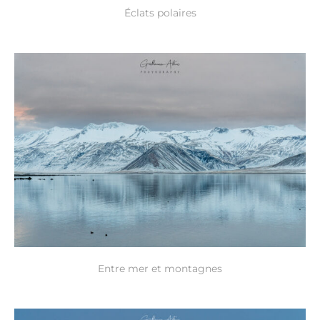
Éclats polaires
Entre mer et montagnes