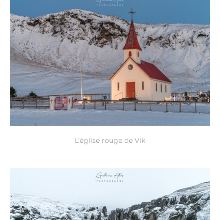
L’église rouge de Vik