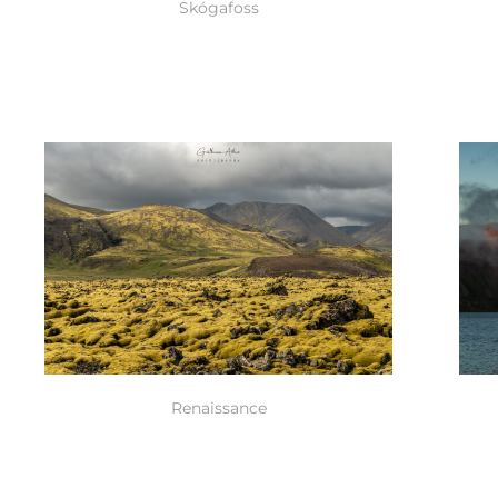
Skógafoss
Renaissance