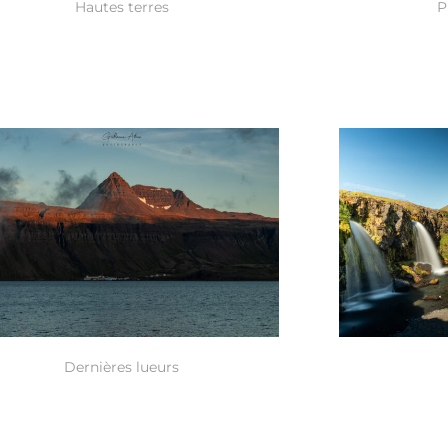
Hautes terres
P
Dernières lueurs