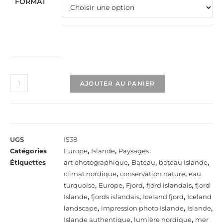
FORMAT
AJOUTER AU PANIER
UGS
IS38
Catégories
Europe
,
Islande
,
Paysages
Étiquettes
art photographique
,
Bateau
,
bateau Islande
,
climat nordique
,
conservation nature
,
eau
turquoise
,
Europe
,
Fjord
,
fjord islandais
,
fjord
Islande
,
fjords islandais
,
Iceland fjord
,
Iceland
landscape
,
impression photo Islande
,
Islande
,
Islande authentique
,
lumière nordique
,
mer