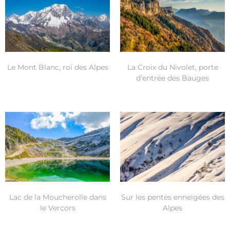
Le Mont Blanc, roi des Alpes
La Croix du Nivolet, porte
d’entrée des Bauges
Lac de la Moucherolle dans
Sur les pentes enneigées des
le Vercors
Alpes