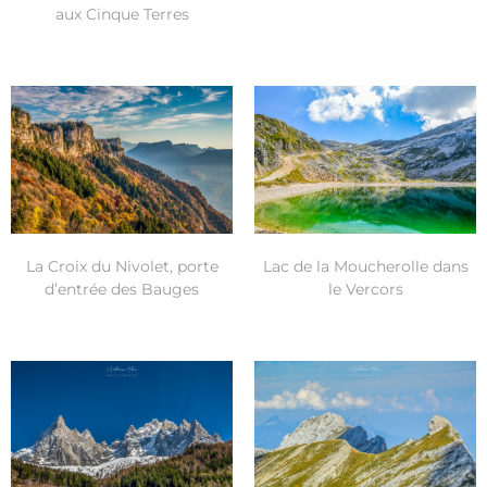
aux Cinque Terres
Lac de la Moucherolle dans
La Croix du Nivolet, porte
le Vercors
d’entrée des Bauges