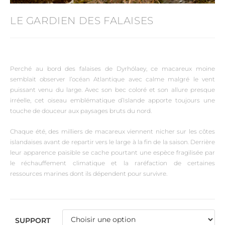
LE GARDIEN DES FALAISES
Perché au bord des falaises de Dyrhólaey, ce macareux moine
semblait observer l’océan Atlantique avec calme malgré le vent
puissant venu du large. Avec son bec coloré et son allure presque
irréelle, cet oiseau emblématique d’Islande apporte toujours une
touche de douceur aux paysages bruts du nord.
Chaque été, des milliers de macareux viennent nicher sur les côtes
islandaises avant de repartir vers le large à la fin de la saison. Derrière
leur apparence paisible se cache pourtant une espèce fragilisée par
le réchauffement climatique et la raréfaction de certaines
ressources marines dont ils dépendent pour survivre.
SUPPORT