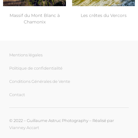
Les crêtes du Vercors
Massif du Mont Blanc à
Chamonix
Mentions légales
Politique de confidentialité
Conditions Générales de Vente
Contact
© 2022 – Guillaume Astruc Photography – Réalisé par
Vianney Accart