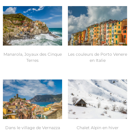
Manarola, Joyaux des Cinque
Les couleurs de Porto Venere
Terres
en Italie
Dans le village de Vernazza
Chalet Alpin en hiver