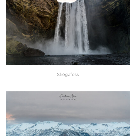
Skógafoss