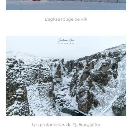
L’église rouge de Vik
Les profondeurs de Fjaðrárgljúfur