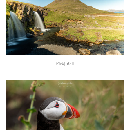
Kirkjufell