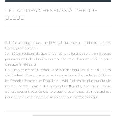
LE LAC DES CHESERYS À L’HEURE
BLEUE
Cela faisait longtemps que je voulais faire cette rando du Lac des
Cheserys à Chamonix.
Je m’étais toujours dit que le jour où je la ferai, ce serait en bivouac
pour avoir de belles lumières au coucher et au lever de soleil. Je peux
dire que j’ai été servi !
Pour info, ce lac se situe dans le massif des aiguilles rouges à 2240m
d’altitude et offre un panorama à couper le souffle sur le Mont Blanc,
les Grandes Jorasses, et l’aiguille du midi. J’ai réalisé plusieurs fois le
même cadrage mais à des moments différents, ici à l’heure bleue
qui est souvent oubliée dès lors que le soleil disparait mais qui est
pourtant très intéressante d’un point de vue photographique.