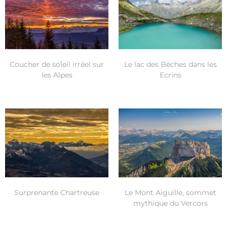
Coucher de soleil irréel sur
Le lac des Bèches dans les
les Alpes
Ecrins
Surprenante Chartreuse
Le Mont Aiguille, sommet
mythique du Vercors