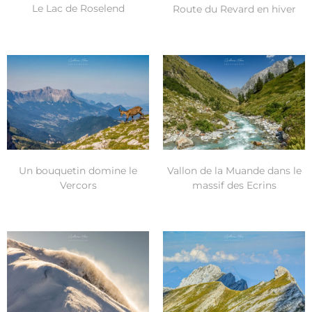
Le Lac de Roselend
Route du Revard en hiver
Un bouquetin domine le
Vallon de la Muande dans le
Vercors
massif des Ecrins