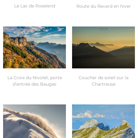
Le Lac de Roselend
Route du Revard en hiver
La Croix du Nivolet, porte
Coucher de soleil sur la
d’entrée des Bauges
Chartreuse