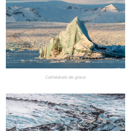
Cathédrale de glace