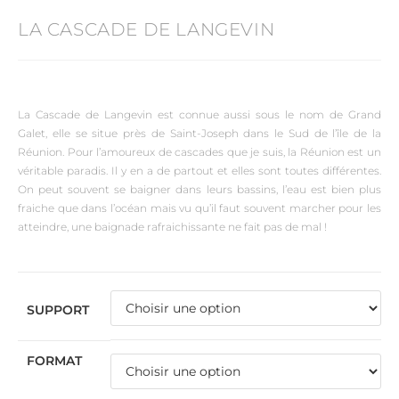
LA CASCADE DE LANGEVIN
La Cascade de Langevin est connue aussi sous le nom de Grand
Galet, elle se situe près de Saint-Joseph dans le Sud de l’île de la
Réunion. Pour l’amoureux de cascades que je suis, la Réunion est un
véritable paradis. Il y en a de partout et elles sont toutes différentes.
On peut souvent se baigner dans leurs bassins, l’eau est bien plus
fraiche que dans l’océan mais vu qu’il faut souvent marcher pour les
atteindre, une baignade rafraichissante ne fait pas de mal !
SUPPORT
FORMAT