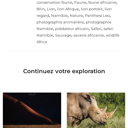
conservation faune
,
Faune
,
faune africaine
,
félin
,
Lion
,
lion Afrique
,
lion portrait
,
lion
regard
,
Namibie
,
Nature
,
Panthera Leo
,
photographie animalière
,
photographie
Namibie
,
prédateur africain
,
Safari
,
safari
Namibie
,
Sauvage
,
savane africaine
,
wildlife
Africa
Continuez votre exploration