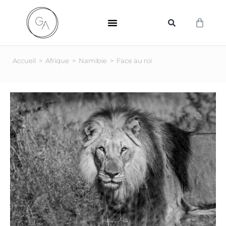
SUPPORTS D’IMPRESSION
Accueil
>
Afrique
>
Namibie
>
Face au roi