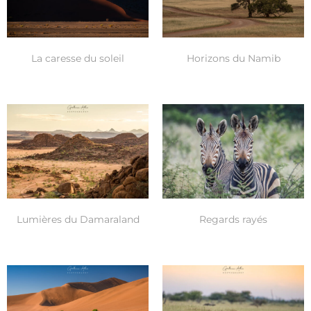
La caresse du soleil
Horizons du Namib
Lumières du Damaraland
Regards rayés