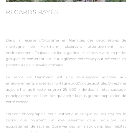
REGARDS RAYÉS
Dans la réserve d’Okonjima en Namibie, ces deux zèbres de
montagne de Hartmann observent attentivement leur
environnement. Toujours sur leurs gardes, les zèbres vivent en petits
groupes et comptent sur leur vigilance collective pour détecter les
prédateurs de la savane africaine.
Le zèbre de Hartmann est une sous-espèce adaptée aux
environnements arides et montagneux d’Afrique australe. On estime
aujourd’hui qu’il reste environ 25 000 individus à l’état sauvage,
principalement en Namibie, qui abrite la plus grande population de
cette espèce.
Souvent photographié pour l’esthétique unique de ses rayures, le
zèbre joue pourtant un rôle essentiel dans l’équilibre des
écosystèmes de savane. Observer ces animaux dans leur habitat