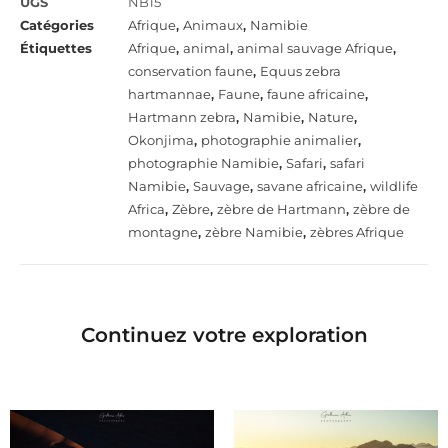
UGS
NB15
Catégories
Afrique
,
Animaux
,
Namibie
Étiquettes
Afrique
,
animal
,
animal sauvage Afrique
,
conservation faune
,
Equus zebra
hartmannae
,
Faune
,
faune africaine
,
Hartmann zebra
,
Namibie
,
Nature
,
Okonjima
,
photographie animalier
,
photographie Namibie
,
Safari
,
safari
Namibie
,
Sauvage
,
savane africaine
,
wildlife
Africa
,
Zèbre
,
zèbre de Hartmann
,
zèbre de
montagne
,
zèbre Namibie
,
zèbres Afrique
Continuez votre exploration