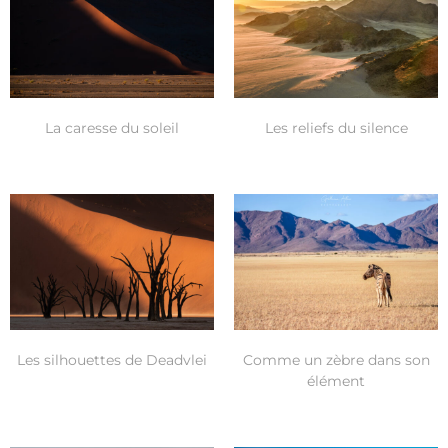
La caresse du soleil
Les reliefs du silence
Les silhouettes de Deadvlei
Comme un zèbre dans son
élément