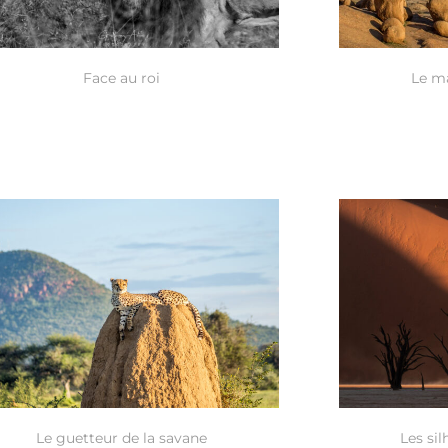
Face au roi
Le ma
Le guetteur de la savane
Les si