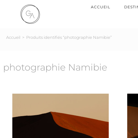
ACCUEIL
DESTI
Accueil
>
Produits identifiés “photographie Namibie”
photographie Namibie