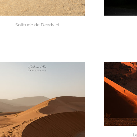
Solitude de Deadvlei
L