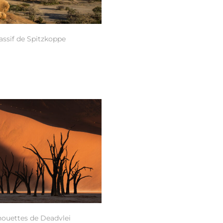
ssif de Spitzkoppe
lhouettes de Deadvlei