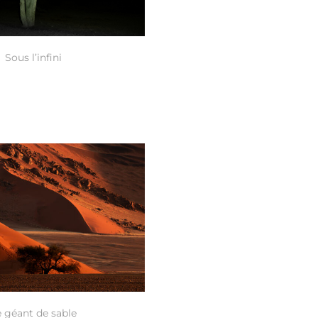
Sous l’infini
e géant de sable