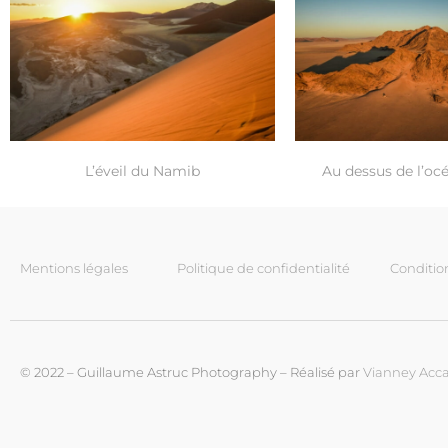
L’éveil du Namib
Au dessus de l’oc
Mentions légales
Politique de confidentialité
Conditio
© 2022 – Guillaume Astruc Photography – Réalisé par
Vianney Acca