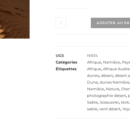
AJOUTER AU P
UGS
NB34
Catégories
Afrique
,
Namibie
,
Pay
Étiquettes
Afrique
,
Afrique Austra
dunes
,
désert
,
désert a
Dune
,
dunes Namibie
Namibie
,
Nature
,
Ora
photographie désert
,
Sable
,
Sossusvlei
,
text
sable
,
vent désert
,
Voy