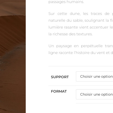
passages humains.
Sur cette dune, les traces de 
naturelle du sable, soulignant la f
lumière rasante vient accentuer les
la richesse des textures.
Un paysage en perpétuelle tran
ligne raconte l’histoire du vent et
SUPPORT
FORMAT