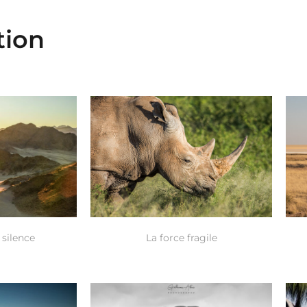
tion
 silence
La force fragile