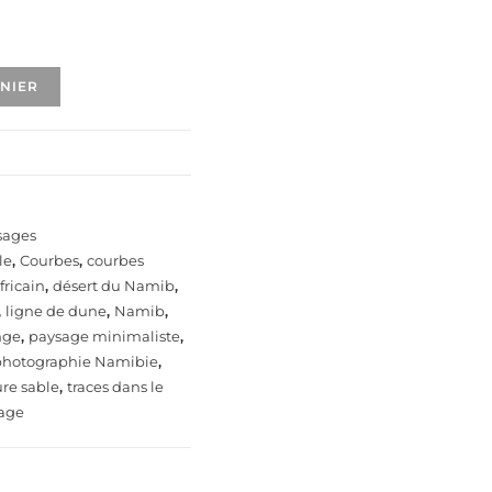
ANIER
sages
le
,
Courbes
,
courbes
fricain
,
désert du Namib
,
,
ligne de dune
,
Namib
,
nge
,
paysage minimaliste
,
photographie Namibie
,
ure sable
,
traces dans le
age