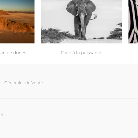
éan de dunes
Face à la puissance
ns Générales de Vente
rt