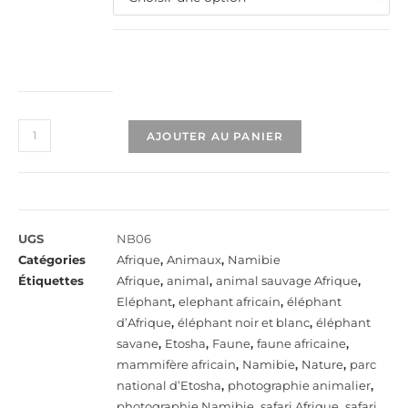
AJOUTER AU PANIER
UGS
NB06
Catégories
Afrique
,
Animaux
,
Namibie
Étiquettes
Afrique
,
animal
,
animal sauvage Afrique
,
Eléphant
,
elephant africain
,
éléphant
d’Afrique
,
éléphant noir et blanc
,
éléphant
savane
,
Etosha
,
Faune
,
faune africaine
,
mammifère africain
,
Namibie
,
Nature
,
parc
national d’Etosha
,
photographie animalier
,
photographie Namibie
,
safari Afrique
,
safari