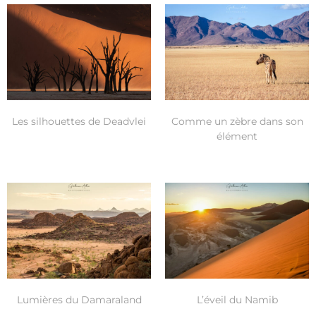
Les silhouettes de Deadvlei
Comme un zèbre dans son
élément
Lumières du Damaraland
L’éveil du Namib