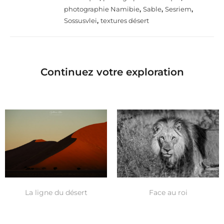
photographie Namibie
,
Sable
,
Sesriem
,
Sossusvlei
,
textures désert
Continuez votre exploration
La ligne du désert
Face au roi