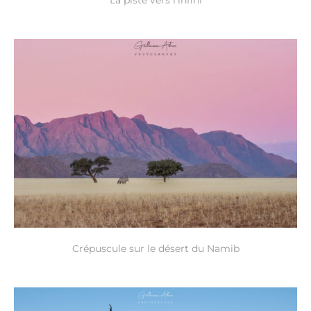
Crépuscule sur le désert du Namib