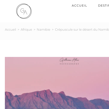
ACCUEIL
DESTI
Accueil
>
Afrique
>
Namibie
>
Crépuscule sur le désert du Nami