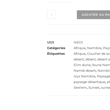
AJOUTER AU P
UGS
NB03
Catégories
Afrique
,
Namibie
,
Pay
Étiquettes
Afrique
,
Coucher de sol
désert
,
désert
,
désert a
Elim dune
,
faune Nam
Namib desert
,
Namibi
oryx Namibie
,
Paysag
paysage désertique
,
p
Sesriem
,
Sunset
,
sunse