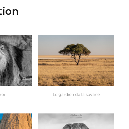
tion
roi
Le gardien de la savane