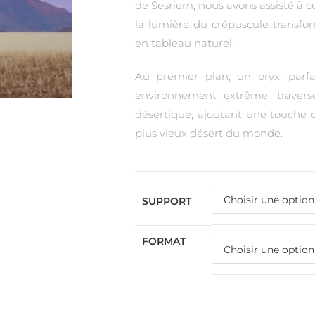
de Sesriem, nous avons assisté à
la lumière du crépuscule transfo
en tableau naturel.
Au premier plan, un oryx, parf
environnement extrême, travers
désertique, ajoutant une touche 
plus vieux désert du monde.
SUPPORT
FORMAT