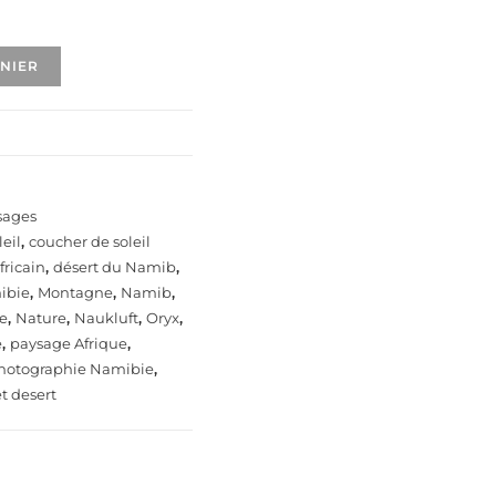
ANIER
sages
eil
,
coucher de soleil
fricain
,
désert du Namib
,
ibie
,
Montagne
,
Namib
,
e
,
Nature
,
Naukluft
,
Oryx
,
e
,
paysage Afrique
,
hotographie Namibie
,
t desert