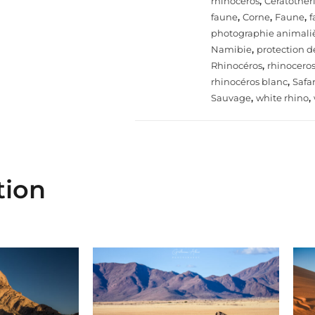
rhinocéros
,
Ceratothe
faune
,
Corne
,
Faune
,
f
photographie animali
Namibie
,
protection d
Rhinocéros
,
rhinoceros
rhinocéros blanc
,
Safar
Sauvage
,
white rhino
,
tion