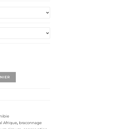
ANIER
ibie
l Afrique
,
braconnage