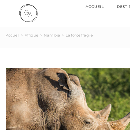
ACCUEIL
DESTI
Accueil
>
Afrique
>
Namibie
>
La force fragile