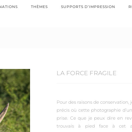
NATIONS
THÈMES
SUPPORTS D’IMPRESSION
R
LA FORCE FRAGILE
Pour des raisons de conservation, je
précis où cette photographie d’un
prise. Ce que je peux dire en re
trouvais à pied face à cet 