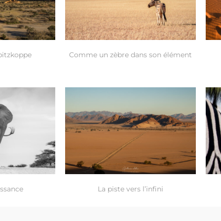
pitzkoppe
Comme un zèbre dans son élément
issance
La piste vers l’infini