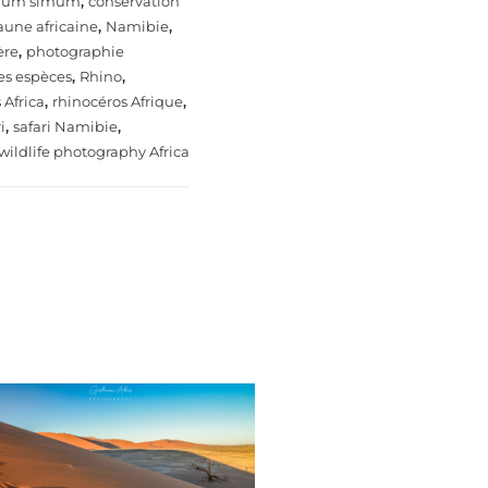
rium simum
,
conservation
aune africaine
,
Namibie
,
ère
,
photographie
es espèces
,
Rhino
,
 Africa
,
rhinocéros Afrique
,
i
,
safari Namibie
,
wildlife photography Africa