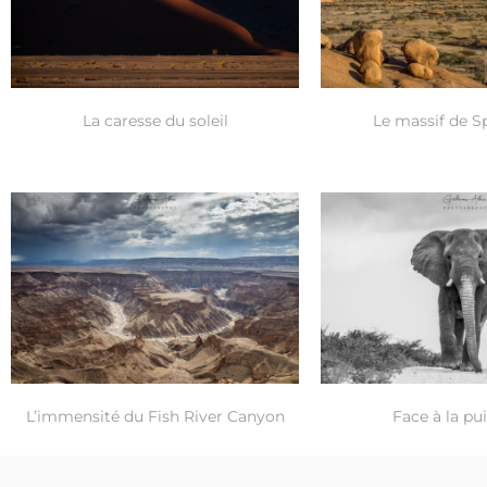
La caresse du soleil
Le massif de S
L’immensité du Fish River Canyon
Face à la pu