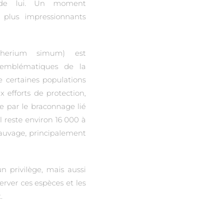
 de lui. Un moment
s plus impressionnants
otherium simum) est
 emblématiques de la
e certaines populations
x efforts de protection,
 par le braconnage lié
l reste environ 16 000 à
 sauvage, principalement
 privilège, mais aussi
erver ces espèces et les
.