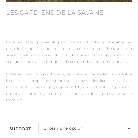
LES GARDIENS DE LA SAVANE
Dans les vastes plaines du parc national d’Etosha en Namibie, ces
deux frères lions se tiennent côte à côte, scrutant l’horizon de la
savane. La lumière douce de la fin de journée enveloppe la scène et
souligne la puissance tranquille de ces grands prédateurs africains.
Observés près d’un point d’eau, ces deux jeunes mâles incarnent la
force et la complicité qui unissent souvent les lions issus d’une
même fratrie. Dans ce paysage ouvert typique d’Etosha, la présence
du roi des animaux rappelle toute la richesse de la faune sauvage de
Namibie.
SUPPORT