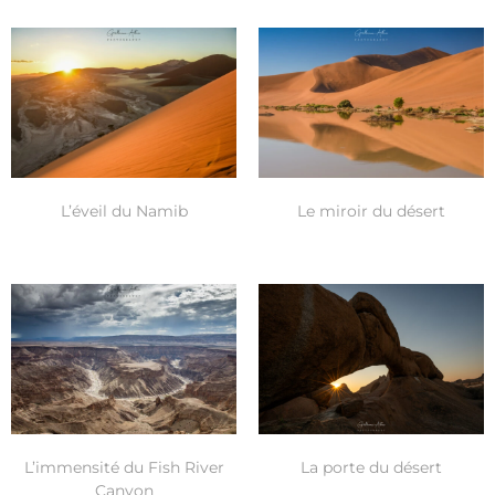
L’éveil du Namib
Le miroir du désert
L’immensité du Fish River
La porte du désert
Canyon