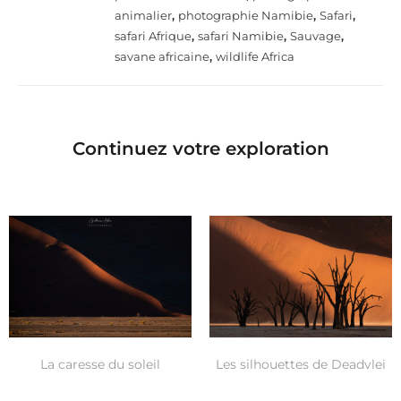
animalier
,
photographie Namibie
,
Safari
,
safari Afrique
,
safari Namibie
,
Sauvage
,
savane africaine
,
wildlife Africa
Continuez votre exploration
La caresse du soleil
Les silhouettes de Deadvlei