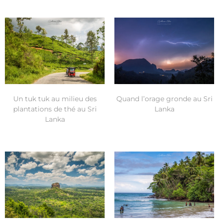
Un tuk tuk au milieu des
Quand l’orage gronde au Sri
plantations de thé au Sri
Lanka
Lanka