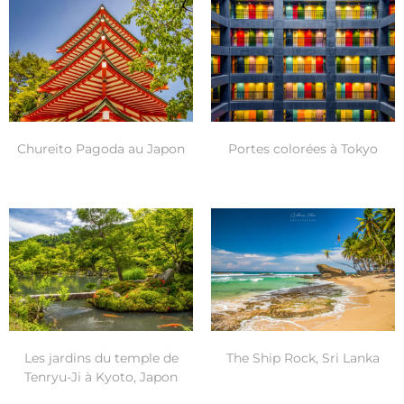
Chureito Pagoda au Japon
Portes colorées à Tokyo
Les jardins du temple de
The Ship Rock, Sri Lanka
Tenryu-Ji à Kyoto, Japon