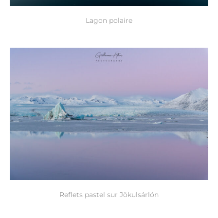
Lagon polaire
Reflets pastel sur Jökulsárlón