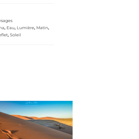
ysages
na
,
Eau
,
Lumière
,
Matin
,
flet
,
Soleil