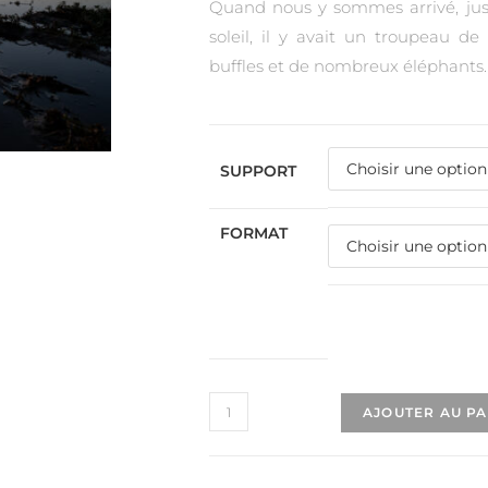
Quand nous y sommes arrivé, jus
soleil, il y avait un troupeau de
buffles et de nombreux éléphants.
SUPPORT
FORMAT
AJOUTER AU P