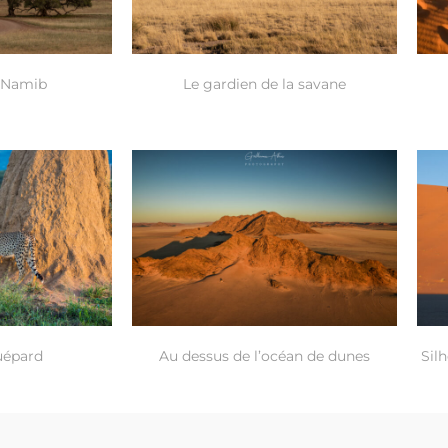
 Namib
Le gardien de la savane
uépard
Au dessus de l’océan de dunes
Sil