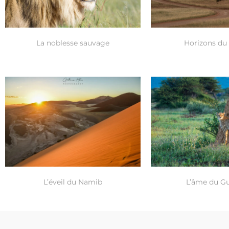
La noblesse sauvage
Horizons du
L’éveil du Namib
L’âme du G