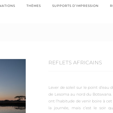
NATIONS
THÈMES
SUPPORTS D’IMPRESSION
R
REFLETS AFRICAINS
Lever de soleil sur le point d’eau 
de Lesoma au nord du Botswana
ont l’habitude de venir boire à cet
la journée, mais c’est le soir qu’