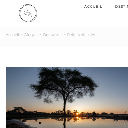
ACCUEIL
DESTI
Accueil
>
Afrique
>
Botswana
>
Reflets Africains