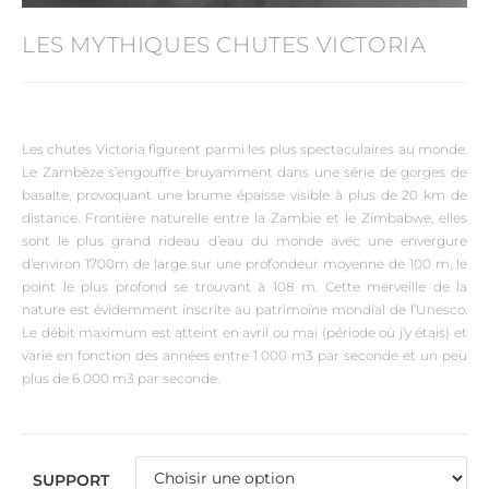
LES MYTHIQUES CHUTES VICTORIA
Les chutes Victoria figurent parmi les plus spectaculaires au monde.
Le Zambèze s’engouffre bruyamment dans une série de gorges de
basalte, provoquant une brume épaisse visible à plus de 20 km de
distance. Frontière naturelle entre la Zambie et le Zimbabwe, elles
sont le plus grand rideau d’eau du monde avec une envergure
d’environ 1700m de large sur une profondeur moyenne de 100 m, le
point le plus profond se trouvant à 108 m. Cette merveille de la
nature est évidemment inscrite au patrimoine mondial de l’Unesco.
Le débit maximum est atteint en avril ou mai (période où j’y étais) et
varie en fonction des années entre 1 000 m3 par seconde et un peu
plus de 6 000 m3 par seconde.
SUPPORT