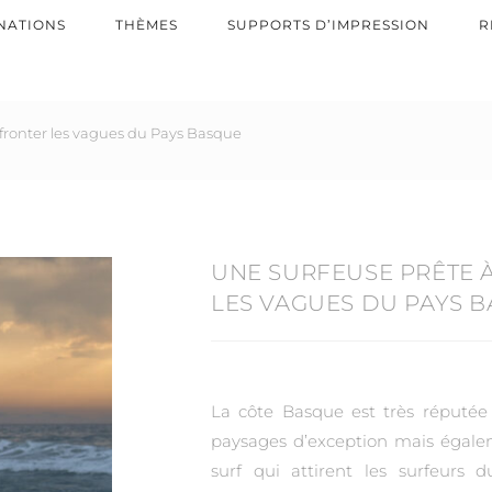
NATIONS
THÈMES
SUPPORTS D’IMPRESSION
R
ffronter les vagues du Pays Basque
UNE SURFEUSE PRÊTE 
LES VAGUES DU PAYS 
La côte Basque est très réputée 
paysages d’exception mais égale
surf qui attirent les surfeurs