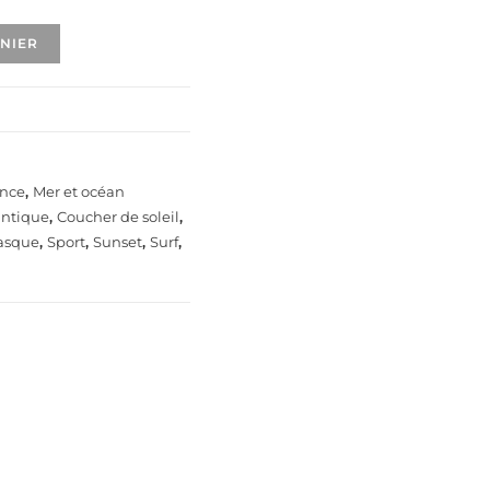
ANIER
ance
,
Mer et océan
antique
,
Coucher de soleil
,
asque
,
Sport
,
Sunset
,
Surf
,