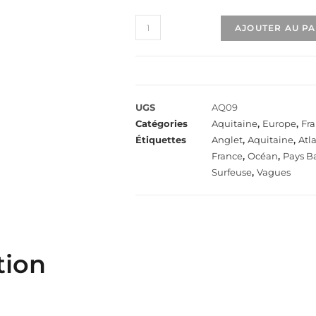
AJOUTER AU P
UGS
AQ09
Catégories
Aquitaine
,
Europe
,
Fr
Étiquettes
Anglet
,
Aquitaine
,
Atl
France
,
Océan
,
Pays B
Surfeuse
,
Vagues
tion