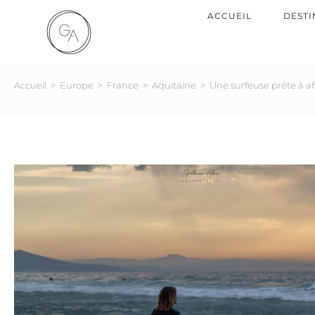
ACCUEIL
DESTI
Accueil
>
Europe
>
France
>
Aquitaine
>
Une surfeuse prête à a