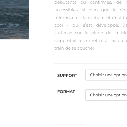
débutants ou confirmés, de 
accessibles, si bien que la r
référence en la matière et c’est to
cool » qui s’est développé. J’
surfeuse sur la plage de la Ma
s’apprêtait à se mettre à l’eau alo
train de se coucher.
SUPPORT
FORMAT