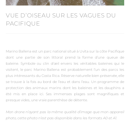
VUE D’OISEAU SUR LES VAGUES DU
PACIFIQUE
Marino Ballena est un parc national situé à Uvita sur la côte Pacifique
dont une partie de son littoral prend la forme d’une queue de
baleine. Symbole ou clin d’œil envers les véritables baleines qui le
visitent, le parc Marino Ballena est probablement l’un des parcs les
plus intéressants du Costa Rica. Réserve naturelle bien préservée, elle
se trouve à la fois au bord de l’eau et dans l’eau. Un programme de
protection des animaux marins dont les baleines et les dauphins a
été mis en place ici. Ses immenses plages sont magnifiques et
presque vides, une vraie parenthèse de détente.
Mon drone n’ayant pas la même qualité d’image que mon appareil
photo, cette photo n’est pas disponible dans les formats A0 et A1.