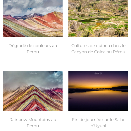
Dégradé de couleurs au
Cultures de quinoa dans le
Pérou
Canyon de Colca au Pérou
Rainbow Mountains au
Fin de journée sur le Salar
Pérou
d’Uyuni