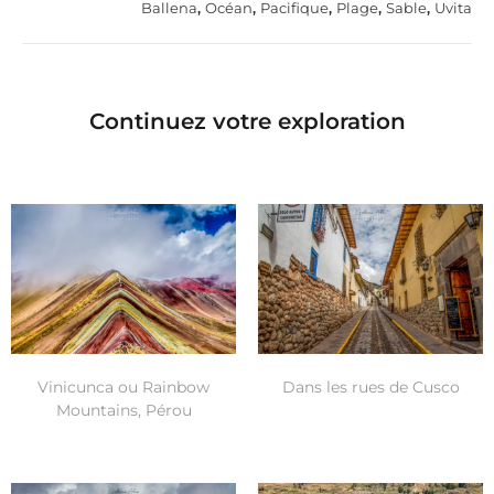
Ballena
,
Océan
,
Pacifique
,
Plage
,
Sable
,
Uvita
Continuez votre exploration
Vinicunca ou Rainbow
Dans les rues de Cusco
Mountains, Pérou