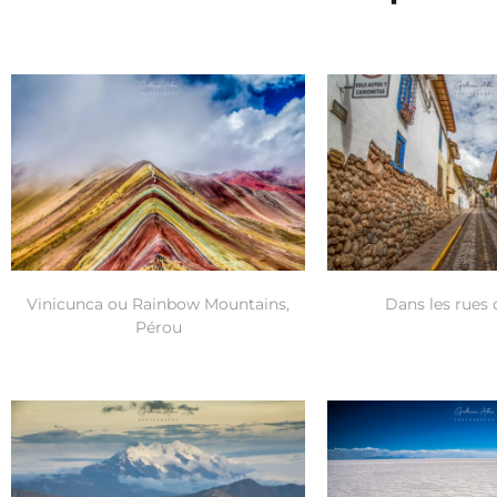
Vinicunca ou Rainbow Mountains,
Dans les rues
Pérou