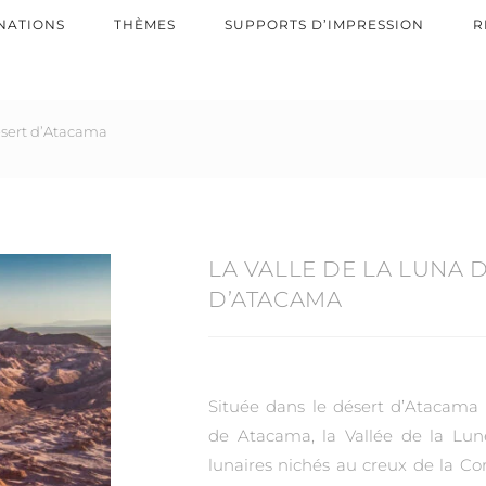
NATIONS
THÈMES
SUPPORTS D’IMPRESSION
R
désert d’Atacama
LA VALLE DE LA LUNA 
D’ATACAMA
Située dans le désert d’Atacama 
de Atacama, la Vallée de la Lu
lunaires nichés au creux de la Cord