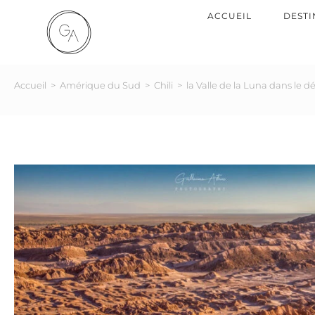
ACCUEIL
DESTI
Accueil
>
Amérique du Sud
>
Chili
>
la Valle de la Luna dans le 