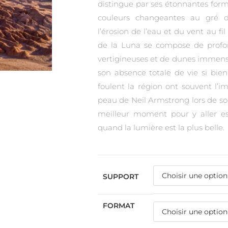
distingue par ses étonnantes form
couleurs changeantes au gré d
l’érosion de l’eau et du vent au fil
de la Luna se compose de profo
vertigineuses et de dunes immense
son absence totale de vie si bie
foulent la région ont souvent l’i
peau de Neil Armstrong lors de so
meilleur moment pour y aller es
quand la lumière est la plus belle.
SUPPORT
FORMAT