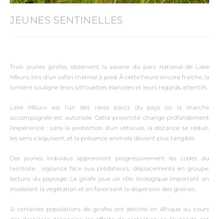
JEUNES SENTINELLES
Trois jeunes girafes observent la savane du parc national de Lake
Mburo, lors d’un safari matinal à pied. À cette heure encore fraîche, la
lumière souligne leurs silhouettes élancées et leurs regards attentifs.
Lake Mburo est l’un des rares parcs du pays où la marche
accompagnée est autorisée. Cette proximité change profondément
l’expérience : sans la protection d’un véhicule, la distance se réduit,
les sens s’aiguisent, et la présence animale devient plus tangible.
Ces jeunes individus apprennent progressivement les codes du
territoire : vigilance face aux prédateurs, déplacements en groupe,
lecture du paysage. La girafe joue un rôle écologique important en
modelant la végétation et en favorisant la dispersion des graines.
Si certaines populations de girafes ont décliné en Afrique au cours