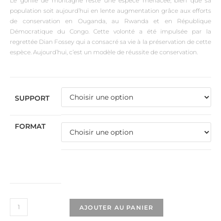
Le gorille de montagne reste une espèce menacée, bien que sa
population soit aujourd’hui en lente augmentation grâce aux efforts
de conservation en Ouganda, au Rwanda et en République
Démocratique du Congo. Cette volonté a été impulsée par la
regrettée Dian Fossey qui a consacré sa vie à la préservation de cette
espèce. Aujourd’hui, c’est un modèle de réussite de conservation.
SUPPORT
FORMAT
AJOUTER AU PANIER