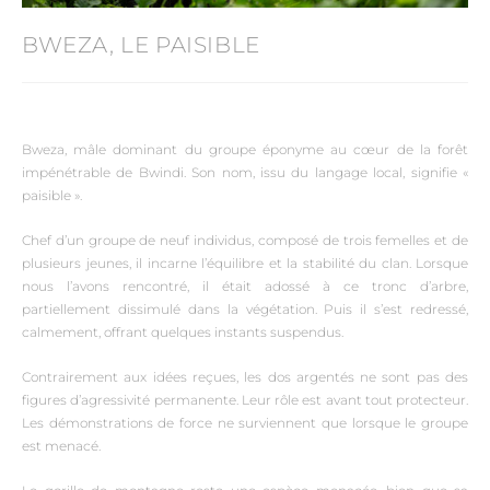
BWEZA, LE PAISIBLE
Bweza, mâle dominant du groupe éponyme au cœur de la forêt
impénétrable de Bwindi. Son nom, issu du langage local, signifie «
paisible ».
Chef d’un groupe de neuf individus, composé de trois femelles et de
plusieurs jeunes, il incarne l’équilibre et la stabilité du clan. Lorsque
nous l’avons rencontré, il était adossé à ce tronc d’arbre,
partiellement dissimulé dans la végétation. Puis il s’est redressé,
calmement, offrant quelques instants suspendus.
Contrairement aux idées reçues, les dos argentés ne sont pas des
figures d’agressivité permanente. Leur rôle est avant tout protecteur.
Les démonstrations de force ne surviennent que lorsque le groupe
est menacé.