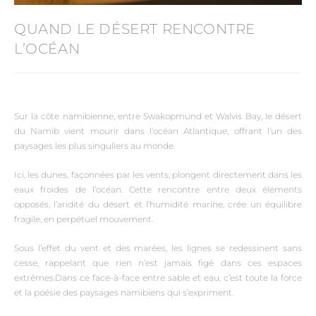
QUAND LE DÉSERT RENCONTRE
L’OCÉAN
Sur la côte namibienne, entre Swakopmund et Walvis Bay, le désert
du Namib vient mourir dans l’océan Atlantique, offrant l’un des
paysages les plus singuliers au monde.
Ici, les dunes, façonnées par les vents, plongent directement dans les
eaux froides de l’océan. Cette rencontre entre deux éléments
opposés, l’aridité du désert et l’humidité marine, crée un équilibre
fragile, en perpétuel mouvement.
Sous l’effet du vent et des marées, les lignes se redessinent sans
cesse, rappelant que rien n’est jamais figé dans ces espaces
extrêmes.Dans ce face-à-face entre sable et eau, c’est toute la force
et la poésie des paysages namibiens qui s’expriment.