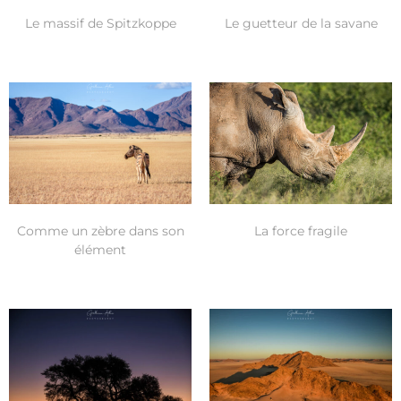
Le massif de Spitzkoppe
Le guetteur de la savane
Comme un zèbre dans son
La force fragile
élément