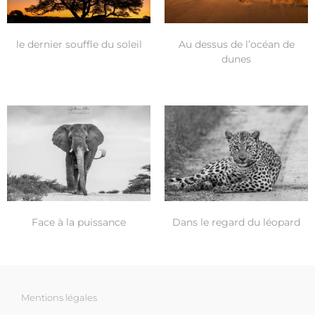
le dernier souffle du soleil
Au dessus de l’océan de
dunes
Face à la puissance
Dans le regard du léopard
Mentions légales