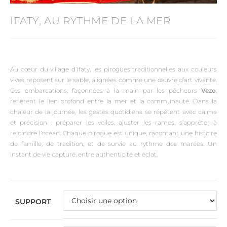
IFATY, AU RYTHME DE LA MER
Au cœur du village d’Ifaty, les pirogues traditionnelles aux couleurs
vives reposent sur le sable, alignées comme une œuvre d’art vivante.
Ces embarcations, façonnées à la main par les pêcheurs
Vezo
,
reflètent le lien profond entre la mer et la communauté. Dans la
chaleur de la journée, les gestes quotidiens se répètent avec calme
et précision : préparer les voiles, ajuster les rames, s’apprêter à
rejoindre l’océan. Chaque pirogue est unique, racontant une histoire
de famille, de tradition, et de survie au rythme des marées. Un
instant de vie capturé, entre authenticité et éclat.
SUPPORT