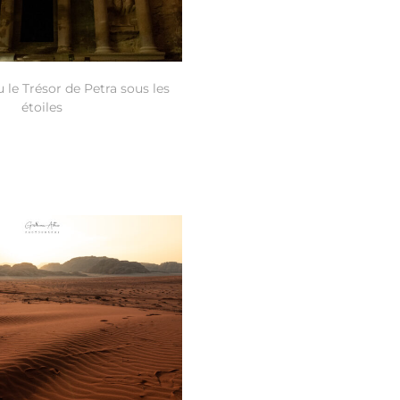
 le Trésor de Petra sous les
étoiles