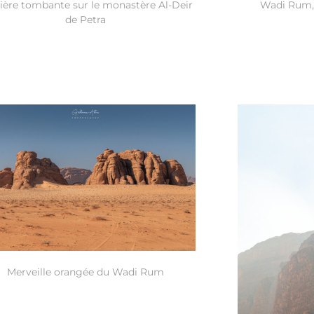
ère tombante sur le monastère Al-Deir
Wadi Rum, 
de Petra
Merveille orangée du Wadi Rum