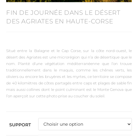
FIN DE JOURNÉE DANS LE DÉSERT
DES AGRIATES EN HAUTE-CORSE
Situé entre la Balagne et le Cap Corse, sur la côte nord-ouest, le
désert des Agriates est une microrégion qui n’a de désertique que le
nom. Planté d’une végétation méditerranéenne que l’on trouve
traditionnellement dans le maquis, comme les chênes verts, les
oliviers ou encore les bruyères et les myrtes, ce territoire se compose
de 40 kilomètres de côtes partagés entre caps et plages de sable fin
mais aussi collines dont le point culminant est le Monte Genova que
l’on aperçoit sur cette photo prise au coucher du soleil.
SUPPORT