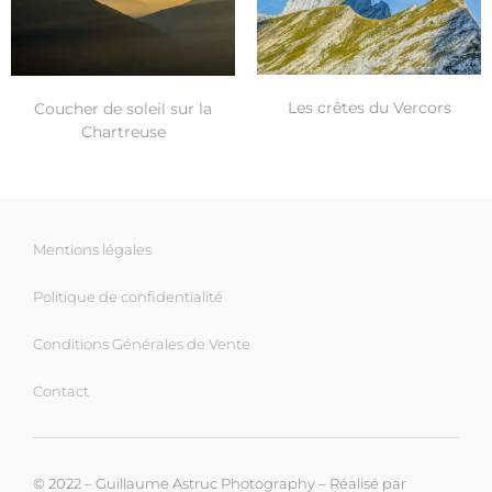
Les crêtes du Vercors
Coucher de soleil sur la
Chartreuse
Mentions légales
Politique de confidentialité
Conditions Générales de Vente
Contact
© 2022 – Guillaume Astruc Photography – Réalisé par