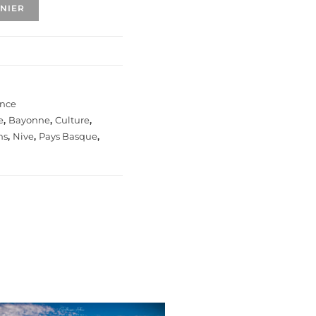
ANIER
ance
e
,
Bayonne
,
Culture
,
ns
,
Nive
,
Pays Basque
,