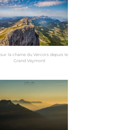
sur la chaine du Vercors depuis le
Grand Veymont