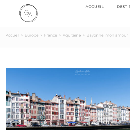
ACCUEIL
DESTI
Accueil
>
Europe
>
France
>
Aquitaine
>
Bayonne, mon amour