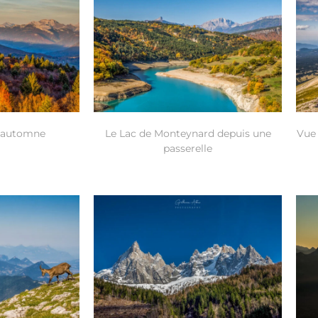
 automne
Le Lac de Monteynard depuis une
Vue 
passerelle