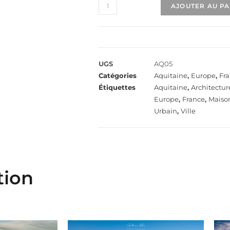
AJOUTER AU P
UGS
AQ05
Catégories
Aquitaine
,
Europe
,
Fr
Étiquettes
Aquitaine
,
Architectur
Europe
,
France
,
Maiso
Urbain
,
Ville
tion