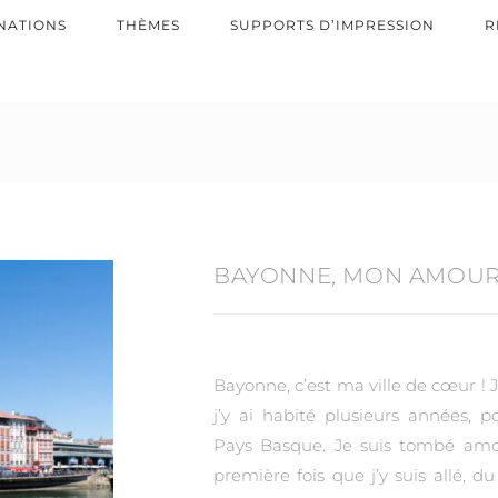
NATIONS
THÈMES
SUPPORTS D’IMPRESSION
R
BAYONNE, MON AMOU
Bayonne, c’est ma ville de cœur ! J
j’y ai habité plusieurs années, 
Pays Basque. Je suis tombé amou
première fois que j’y suis allé, 