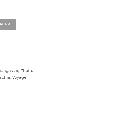
ANIER
dagascar
,
Photo
,
aphie
,
Voyage