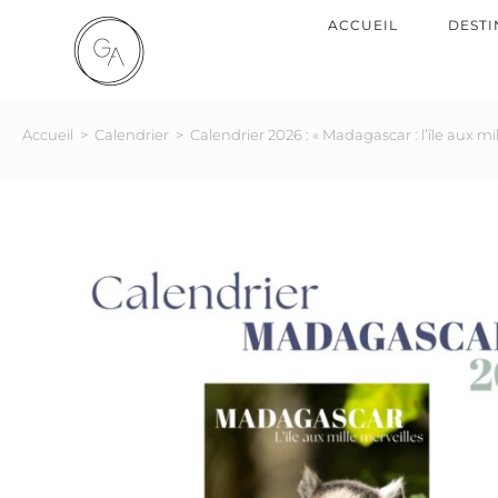
ACCUEIL
DESTI
Accueil
>
Calendrier
>
Calendrier 2026 : « Madagascar : l’île aux mil