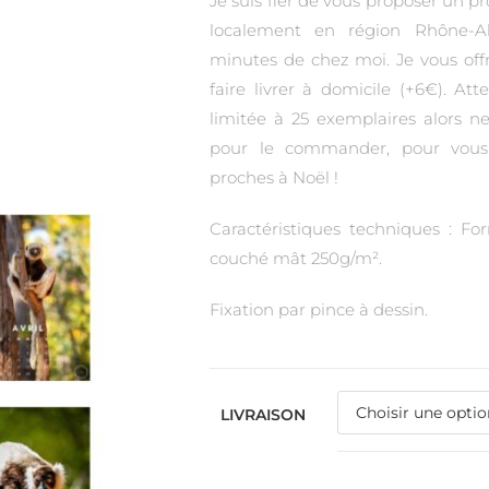
Je suis fier de vous proposer un 
localement en région Rhône-A
minutes de chez moi. Je vous offr
faire livrer à domicile (+6€). Att
limitée à 25 exemplaires alors 
pour le commander, pour vous 
proches à Noël !
Caractéristiques techniques : F
couché mât 250g/m².
Fixation par pince à dessin.
LIVRAISON