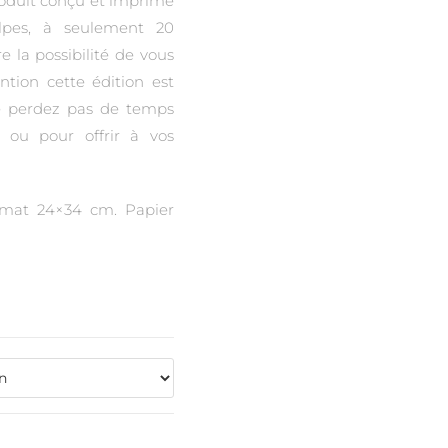
produit conçu et imprimé
lpes, à seulement 20
e la possibilité de vous
ention cette édition est
ne perdez pas de temps
ou pour offrir à vos
ormat 24×34 cm. Papier