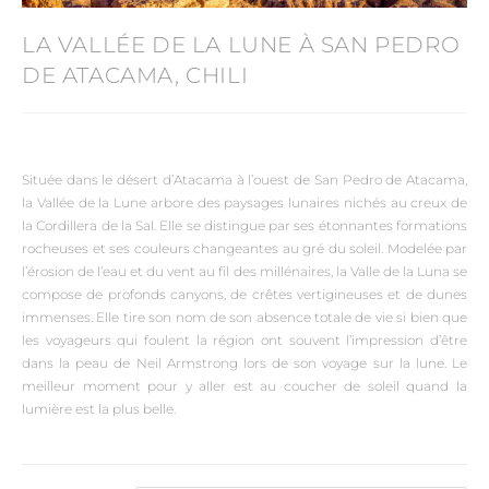
LA VALLÉE DE LA LUNE À SAN PEDRO
DE ATACAMA, CHILI
Située dans le désert d’Atacama à l’ouest de San Pedro de Atacama,
la Vallée de la Lune arbore des paysages lunaires nichés au creux de
la Cordillera de la Sal. Elle se distingue par ses étonnantes formations
rocheuses et ses couleurs changeantes au gré du soleil. Modelée par
l’érosion de l’eau et du vent au fil des millénaires, la Valle de la Luna se
compose de profonds canyons, de crêtes vertigineuses et de dunes
immenses. Elle tire son nom de son absence totale de vie si bien que
les voyageurs qui foulent la région ont souvent l’impression d’être
dans la peau de Neil Armstrong lors de son voyage sur la lune. Le
meilleur moment pour y aller est au coucher de soleil quand la
lumière est la plus belle.