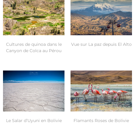
Cultures de quinoa dans le
Vue sur La paz depuis El Alto
Canyon de Colca au Pérou
Le Salar d’Uyuni en Bolivie
Flamants Roses de Bolivie