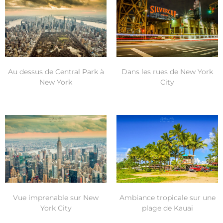
Au dessus de Central Park à
Dans les rues de New York
New York
City
Ambiance tropicale sur une
Vue imprenable sur New
plage de Kauai
York City