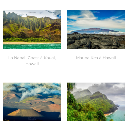
La Napali Coast à Kauai,
Mauna Kea à Hawaii
Hawaii