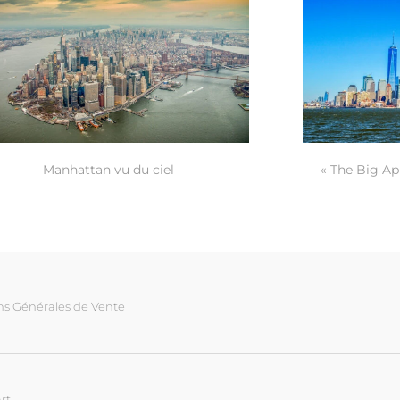
« The Big App
Manhattan vu du ciel
ns Générales de Vente
rt