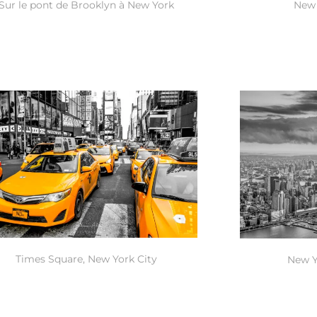
Sur le pont de Brooklyn à New York
New 
Times Square, New York City
New Y