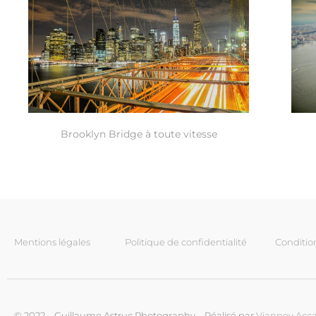
Brooklyn Bridge à toute vitesse
Mentions légales
Politique de confidentialité
Conditio
© 2022 – Guillaume Astruc Photography – Réalisé par
Vianney Acca