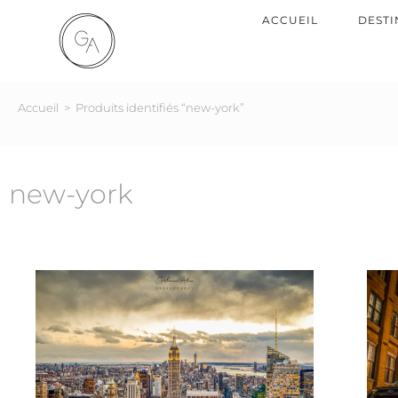
ACCUEIL
DESTI
Accueil
>
Produits identifiés “new-york”
new-york